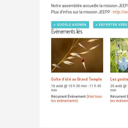
Notre assemblée accueille la mission JEEPP
Plus d’infos sur la mission JEEPP :
http://w
+ GOOGLE AGENDA
+ EXPORTER VERS
Évènements liés
Culte d’été au Grand Temple
Les goûte
16 août @ 10 h 30 min
-
11 h 30
20 août @ 
min
min
Récurrent Évènement
(Voir tous
Récurrent
les événements)
les événe