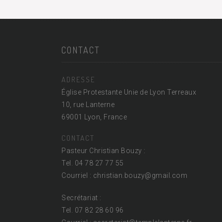
CONTACT
ADRESSE
Église Protestante Unie de Lyon Terreaux
10, rue Lanterne
69001 Lyon, France
CONTACT
Pasteur Christian Bouzy :
Tel. 04 78 27 77 55
Courriel : christian.bouzy@
gmail.com
Secrétariat :
Tel. 07 82 28 60 96