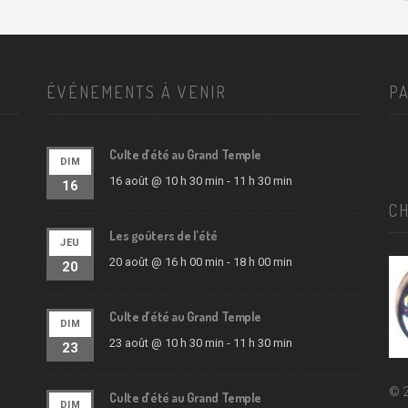
ÉVÉNEMENTS À VENIR
P
Culte d’été au Grand Temple
DIM
16 août @ 10 h 30 min
-
11 h 30 min
16
C
Les goûters de l’été
JEU
20 août @ 16 h 00 min
-
18 h 00 min
20
Culte d’été au Grand Temple
DIM
23 août @ 10 h 30 min
-
11 h 30 min
23
© 2
Culte d’été au Grand Temple
DIM