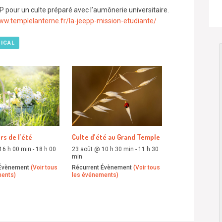
 pour un culte préparé avec l’aumônerie universitaire.
ww.templelanterne.fr/la-jeepp-mission-etudiante/
 ICAL
rs de l’été
Culte d’été au Grand Temple
16 h 00 min
-
18 h 00
23 août @ 10 h 30 min
-
11 h 30
min
 Évènement
(Voir tous
Récurrent Évènement
(Voir tous
ments)
les événements)