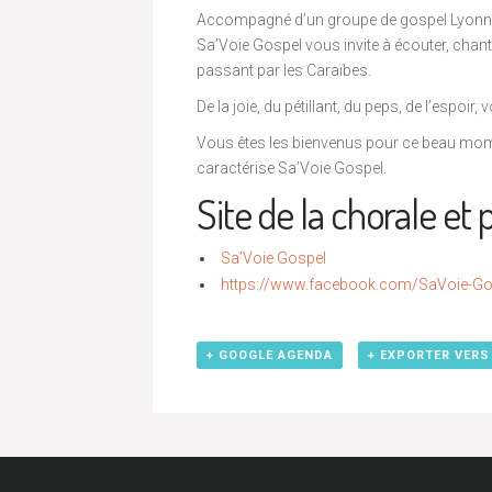
Accompagné d’un groupe de gospel Lyonnais 
Sa’Voie Gospel vous invite à écouter, chante
passant par les Caraïbes.
De la joie, du pétillant, du peps, de l’espoi
Vous êtes les bienvenus pour ce beau momen
caractérise Sa’Voie Gospel.
Site de la chorale et
Sa’Voie Gospel
https://www.facebook.com/SaVoie-G
+ GOOGLE AGENDA
+ EXPORTER VERS