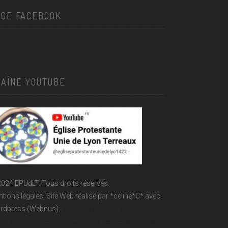
AGE FACEBOOK
HAÎNE YOUTUBE
024 EPUdLT. Tous droits réservés.
tions légales.
Site Web réalisé par
*celine*C*
avec
rdpress (Webnus).
Temple Lanterne - Église réformée - Epudf -
LT - Acert - Temple protestant - rue Lanterne - Temple de la Lanterne -