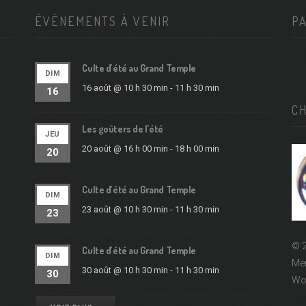
ÉVÉNEMENTS À VENIR
P
Culte d’été au Grand Temple
DIM
16 août @ 10 h 30 min
-
11 h 30 min
16
C
Les goûters de l’été
JEU
20 août @ 16 h 00 min
-
18 h 00 min
20
Culte d’été au Grand Temple
DIM
23 août @ 10 h 30 min
-
11 h 30 min
23
© 2
Culte d’été au Grand Temple
DIM
Men
30 août @ 10 h 30 min
-
11 h 30 min
30
Wo
EPUd