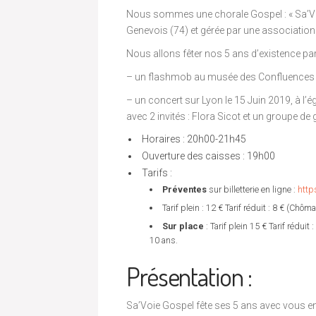
Nous sommes une chorale Gospel : « Sa’Voi
Genevois (74) et gérée par une association 
Nous allons fêter nos 5 ans d’existence par
– un flashmob au musée des Confluences 
– un concert sur Lyon le 15 Juin 2019, à l’
avec 2 invités : Flora Sicot et un groupe d
Horaires : 20h00-21h45
Ouverture des caisses : 19h00
Tarifs :
Préventes
sur billetterie en ligne :
http
Tarif plein : 12 € Tarif réduit : 8 € (Chô
Sur place
: Tarif plein 15 € Tarif rédui
10 ans.
Présentation :
Sa’Voie Gospel fête ses 5 ans avec vous en 