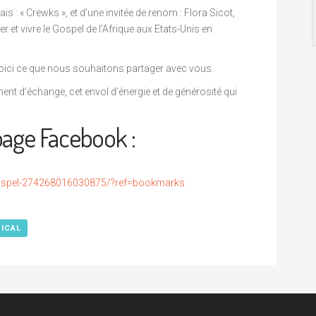
: « Crewks », et d’une invitée de renom : Flora Sicot,
r et vivre le Gospel de l’Afrique aux Etats-Unis en
r, voici ce que nous souhaitons partager avec vous.
t d’échange, cet envol d’énergie et de générosité qui
 page Facebook :
ospel-274268016030875/?ref=bookmarks
 ICAL