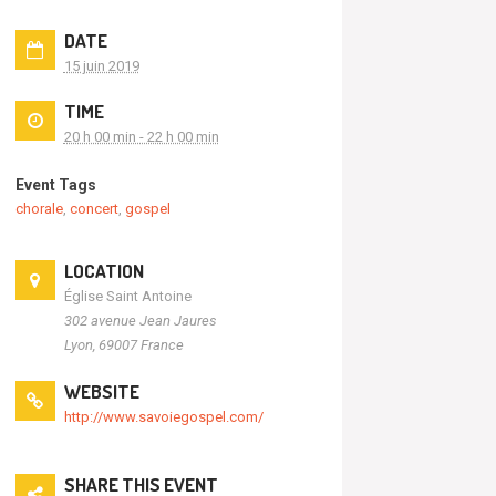
DATE
15 juin 2019
TIME
20 h 00 min - 22 h 00 min
Event Tags
chorale
,
concert
,
gospel
LOCATION
Église Saint Antoine
302 avenue Jean Jaures
Lyon
,
69007
France
WEBSITE
http://www.savoiegospel.com/
SHARE THIS EVENT