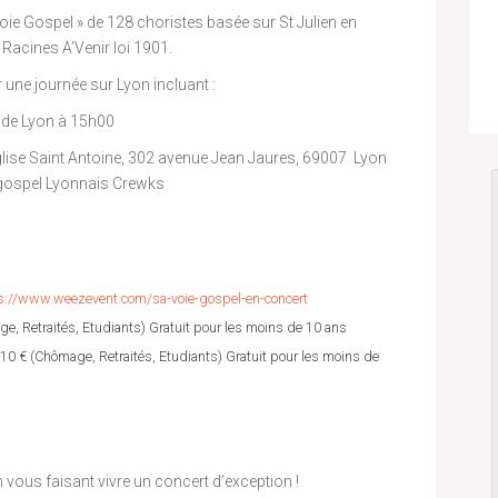
e Gospel » de 128 choristes basée sur St Julien en
Racines A’Venir loi 1901.
 une journée sur Lyon incluant :
de Lyon à 15h00
église Saint Antoine, 302 avenue Jean Jaures, 69007 Lyon
e gospel Lyonnais Crewks
s://www.weezevent.com/sa-voie-gospel-en-concert
mage, Retraités, Etudiants) Gratuit pour les moins de 10 ans
t : 10 € (Chômage, Retraités, Etudiants) Gratuit pour les moins de
vous faisant vivre un concert d’exception !