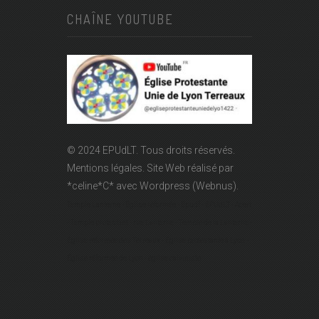
CHAÎNE YOUTUBE
© 2024 EPUdLT. Tous droits réservés.
Mentions légales.
Site Web réalisé par
*celine*C*
avec Wordpress (Webnus).
Temple Lanterne - Église réformée - Epudf - EPUdLT - Acert
- Temple protestant - rue Lanterne - Temple de la Lanterne -
Église réformée des Terreaux - Église protestante à Lyon -
Église réformée de Lyon - église calviniste