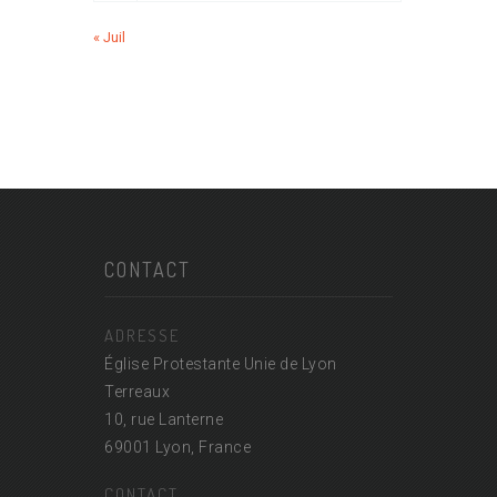
« Juil
CONTACT
ADRESSE
Église Protestante Unie de Lyon
Terreaux
10, rue Lanterne
69001 Lyon, France
CONTACT