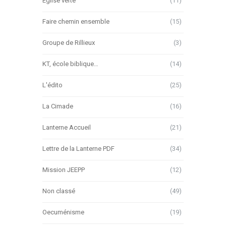
Église verte
(11)
Faire chemin ensemble
(15)
Groupe de Rillieux
(3)
KT, école biblique…
(14)
L'édito
(25)
La Cimade
(16)
Lanterne Accueil
(21)
Lettre de la Lanterne PDF
(34)
Mission JEEPP
(12)
Non classé
(49)
Oecuménisme
(19)