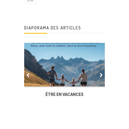
Été
DIAPORAMA DES ARTICLES
IER
ÊTRE EN VACANCES
L’AG DU
DUCHÈ