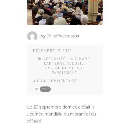
by
Céline*Webmaster
DÉCEMBRE 17, 2022
IN
ACTUALITÉ
,
LA CIMADE
,
LANTERNE ACCUEIL
,
OECUMÉNISME
,
VIE
PAROISSIALE
AUCUN COMMENTAIRE
1567
Le 20 septembre dernier, c’était la
Journée mondiale du migrant et du
réfugié.